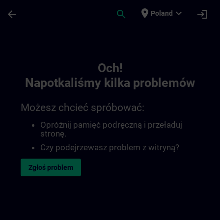
Przejdź do głównej zawartości
Załadowano stronę
place
expand_more
arrow_back
search
login
Poland
Toc | SITRAIN
Och!
Napotkaliśmy kilka problemów
Możesz chcieć spróbować:
Opróżnij pamięć podręczną i przeładuj
stronę.
Czy podejrzewasz problem z witryną?
Zgłoś problem