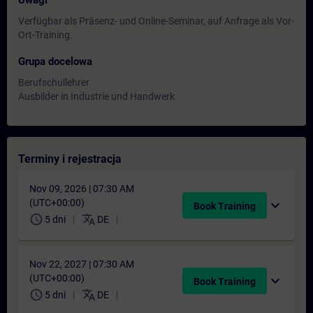
Uwagi
Verfügbar als Präsenz- und Online-Seminar, auf Anfrage als Vor-
Ort-Training.
Grupa docelowa
Berufschullehrer
Ausbilder in Industrie und Handwerk
Terminy i rejestracja
Nov 09, 2026 | 07:30 AM
(UTC+00:00)
expand_more
Book Training
schedule
translate
5 dni
DE
Nov 22, 2027 | 07:30 AM
(UTC+00:00)
expand_more
Book Training
schedule
translate
5 dni
DE