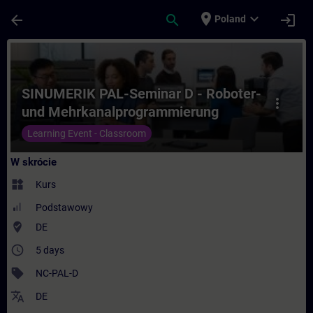
Przejdź do głównej zawartości
Załadowano stronę
place
expand_more
arrow_back
search
login
Poland
Kurs - SINUMERIK PAL-Seminar D - Robote
SINUMERIK PAL-Seminar D - Roboter-
more_vert
und Mehrkanalprogrammierung
(Präsenz-Training)
Learning Event - Classroom
W skrócie
widgets
Kurs
Podstawowy
where_to_vote
DE
access_time
5 days
sell
NC-PAL-D
translate
DE