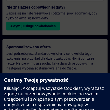
Nie znalazłeś odpowiedniej daty?
Zapisz się na listę rezerwową i otrzymaj powiadomienie, gdy
tylko pojawią się nowe daty.
Aktywuj usługę powiadomień
Spersonalizowana oferta
Jeśli potrzebujesz standardowej oferty cenowej dla tego
szkolenia, na przykład dla działu zakupów, kliknij poniższe
łącze. Najpierw musisz podać kilka danych osobowych, a
następnie wycena zostanie wysłana do Ciebie.
Podaj ofertę
Ekskluzywne zapytanie dotyczące szkoleń
Proszę wypełnić poniższy formularz zapytania, jeśli
potrzebujesz oferty na ekskluzywny kurs szkoleniowy na