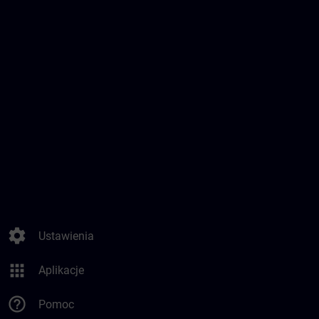
settings
Ustawienia
apps
Aplikacje
help_outline
Pomoc