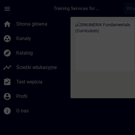
Przejdź do głównej zawartości
Załadowano stronę
menu
Training Services for Digital Industries
Kurs - SINUMERIK Fu
home
Strona główna
group_work
Kanały
explore
Katalog
timeline
Ścieżki edukacyjne
assignment_turned_in
Test wejścia
account_circle
Profil
info
O nas