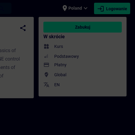
place
expand_more
login
earch
Poland
Logowanie
kolenie - Rozwój zawodowy | SITRAIN
share
Zabukuj
W skrócie
widgets
Kurs
asics of
Podstawowy
E control
payment
Płatny
ents of
where_to_vote
Global
of
translate
EN