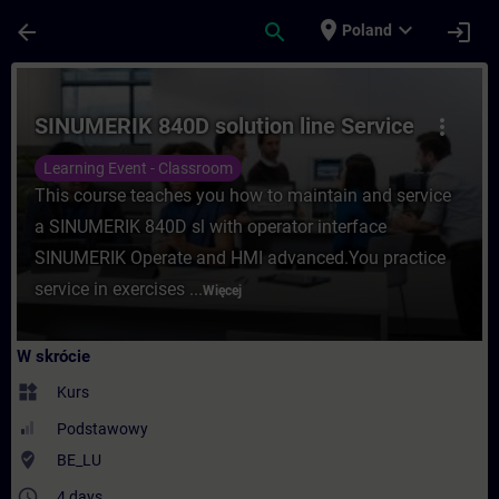
Przejdź do głównej zawartości
Załadowano stronę
place
expand_more
arrow_back
search
login
Poland
Kurs - SINUMERIK 840D solution line Serv
SINUMERIK 840D solution line Service
more_vert
Learning Event - Classroom
This course teaches you how to maintain and service
a SINUMERIK 840D sl with operator interface
SINUMERIK Operate and HMI advanced.You practice
service in exercises ...
Więcej
W skrócie
widgets
Kurs
Podstawowy
where_to_vote
BE_LU
access_time
4 days