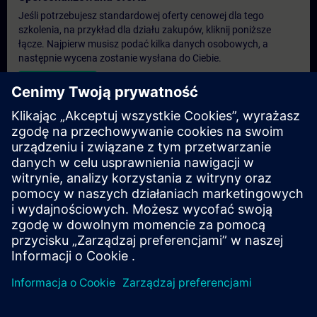
Jeśli potrzebujesz standardowej oferty cenowej dla tego
szkolenia, na przykład dla działu zakupów, kliknij poniższe
łącze. Najpierw musisz podać kilka danych osobowych, a
następnie wycena zostanie wysłana do Ciebie.
Podaj ofertę
Ekskluzywne zapytanie dotyczące szkoleń
Proszę wypełnić poniższy formularz zapytania, jeśli
potrzebujesz oferty na ekskluzywny kurs szkoleniowy na
miejscu, wirtualnie lub w naszym centrum szkoleniowym
SITRAIN. Ten typ żądania byłby odpowiedni dla większych grup
(6 i powyżej). Po podaniu danych kontaktowych i wymagań
szkoleniowych otrzymasz od nas ofertę.
Zażądaj wyłącznej oferty