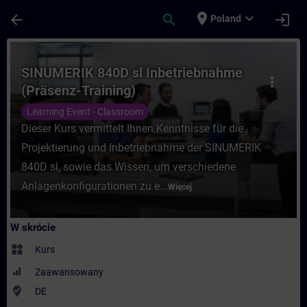
Przejdź do głównej zawartości
Załadowano stronę
place
expand_more
arrow_back
search
login
Poland
Kurs - SINUMERIK 840D sl Inbetriebnahme 
SINUMERIK 840D sl Inbetriebnahme
more_vert
(Präsenz-Training)
Learning Event - Classroom
Dieser Kurs vermittelt Ihnen Kenntnisse für die
Projektierung und Inbetriebnahme der SINUMERIK
840D sl, sowie das Wissen, um verschiedene
Anlagenkonfigurationen zu e...
Więcej
W skrócie
widgets
Kurs
Zaawansowany
where_to_vote
DE