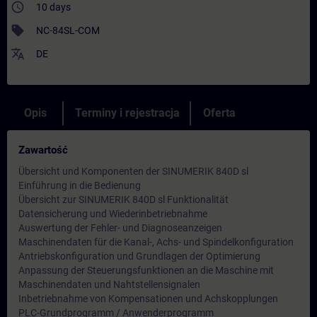
access_time
10 days
sell
NC-84SL-COM
translate
DE
Opis
Terminy i rejestracja
Oferta
Zawartość
Übersicht und Komponenten der SINUMERIK 840D sl
Einführung in die Bedienung
Übersicht zur SINUMERIK 840D sl Funktionalität
Datensicherung und Wiederinbetriebnahme
Auswertung der Fehler- und Diagnoseanzeigen
Maschinendaten für die Kanal-, Achs- und Spindelkonfiguration
Antriebskonfiguration und Grundlagen der Optimierung
Anpassung der Steuerungsfunktionen an die Maschine mit
Maschinendaten und Nahtstellensignalen
Inbetriebnahme von Kompensationen und Achskopplungen
PLC-Grundprogramm / Anwenderprogramm