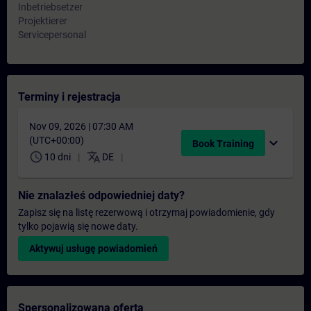
Inbetriebsetzer
Projektierer
Servicepersonal
Terminy i rejestracja
Nov 09, 2026 | 07:30 AM
(UTC+00:00)
expand_more
Book Training
schedule
translate
10 dni
DE
Nie znalazłeś odpowiedniej daty?
Zapisz się na listę rezerwową i otrzymaj powiadomienie, gdy
tylko pojawią się nowe daty.
Aktywuj usługę powiadomień
Spersonalizowana oferta