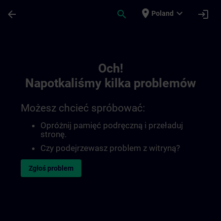
Przejdź do głównej zawartości
Załadowano stronę
place
expand_more
arrow_back
search
login
Poland
Toc | SITRAIN
Och!
Napotkaliśmy kilka problemów
Możesz chcieć spróbować:
Opróżnij pamięć podręczną i przeładuj
stronę.
Czy podejrzewasz problem z witryną?
Zgłoś problem