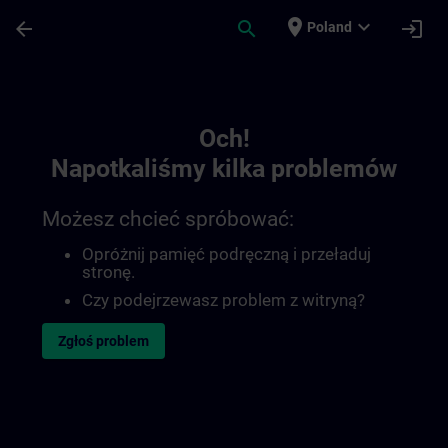
Przejdź do głównej zawartości
Załadowano stronę
place
expand_more
arrow_back
search
login
Poland
Toc | SITRAIN
Och!
Napotkaliśmy kilka problemów
Możesz chcieć spróbować:
Opróżnij pamięć podręczną i przeładuj
stronę.
Czy podejrzewasz problem z witryną?
Zgłoś problem