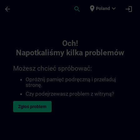
Przejdź do głównej zawartości
Załadowano stronę
place
expand_more
arrow_back
search
login
Poland
Toc | SITRAIN
Och!
Napotkaliśmy kilka problemów
Możesz chcieć spróbować:
Opróżnij pamięć podręczną i przeładuj
stronę.
Czy podejrzewasz problem z witryną?
Zgłoś problem