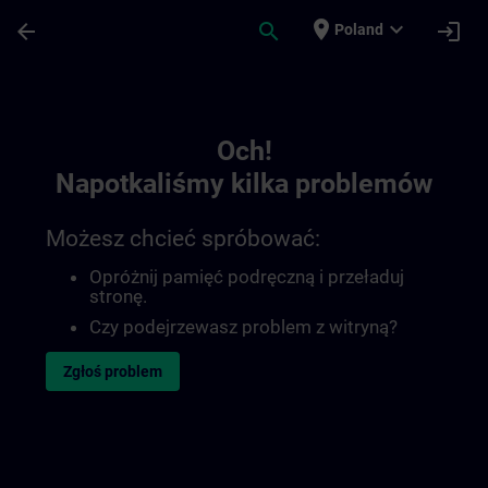
Przejdź do głównej zawartości
Załadowano stronę
place
expand_more
arrow_back
search
login
Poland
Toc | SITRAIN
Och!
Napotkaliśmy kilka problemów
Możesz chcieć spróbować:
Opróżnij pamięć podręczną i przeładuj
stronę.
Czy podejrzewasz problem z witryną?
Zgłoś problem