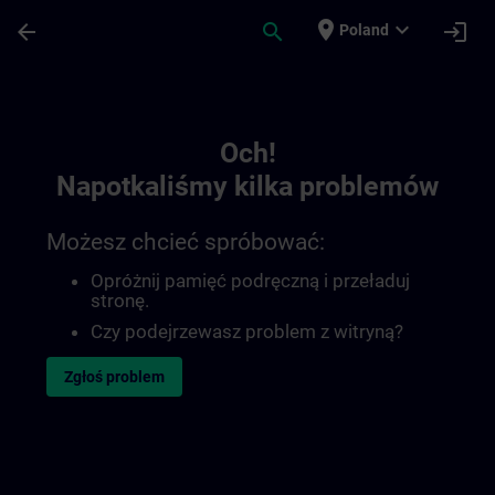
Przejdź do głównej zawartości
Załadowano stronę
place
expand_more
arrow_back
search
login
Poland
Toc | SITRAIN
Och!
Napotkaliśmy kilka problemów
Możesz chcieć spróbować:
Opróżnij pamięć podręczną i przeładuj
stronę.
Czy podejrzewasz problem z witryną?
Zgłoś problem