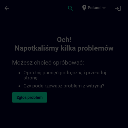
Przejdź do głównej zawartości
Załadowano stronę
place
expand_more
arrow_back
search
login
Poland
Toc | SITRAIN
Och!
Napotkaliśmy kilka problemów
Możesz chcieć spróbować:
Opróżnij pamięć podręczną i przeładuj
stronę.
Czy podejrzewasz problem z witryną?
Zgłoś problem