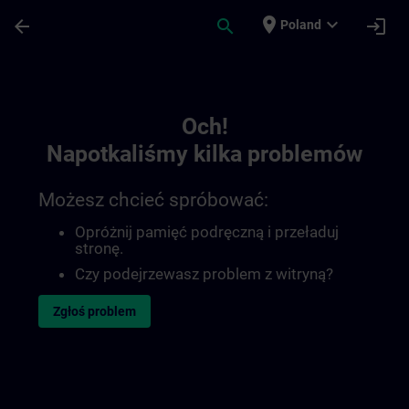
Przejdź do głównej zawartości
Załadowano stronę
place
expand_more
arrow_back
search
login
Poland
Toc | SITRAIN
Och!
Napotkaliśmy kilka problemów
Możesz chcieć spróbować:
Opróżnij pamięć podręczną i przeładuj
stronę.
Czy podejrzewasz problem z witryną?
Zgłoś problem