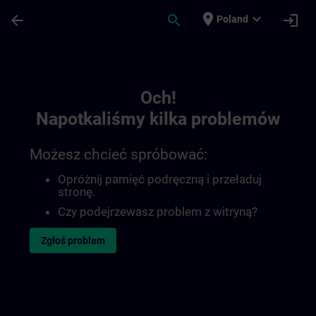
Przejdź do głównej zawartości
Załadowano stronę
place
expand_more
arrow_back
search
login
Poland
Toc | SITRAIN
Och!
Napotkaliśmy kilka problemów
Możesz chcieć spróbować:
Opróżnij pamięć podręczną i przeładuj
stronę.
Czy podejrzewasz problem z witryną?
Zgłoś problem