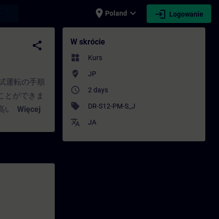
place
expand_more
login
earch
Poland
Logowanie
zkolenie - Rozwój zawodowy | SITRA
W skrócie
share
widgets
Kurs
where_to_vote
JP
の試運転の手順
access_time
2 days
ことができま
sell
DR-S12-PM-S_J
高い運用をサ
Więcej
translate
運用できるよう
JA
のアプリケー
きるようにな