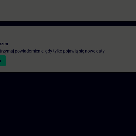
rzeń
 otrzymaj powiadomienie, gdy tylko pojawią się nowe daty.
ń