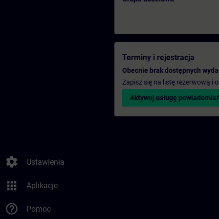
-
Terminy i rejestracja
Obecnie brak dostępnych wyda
Zapisz się na listę rezerwową i
Aktywuj usługę powiadomie
settings
Ustawienia
apps
Aplikacje
help_outline
Pomoc