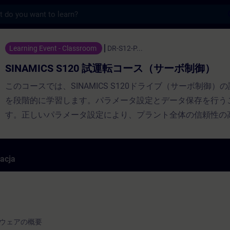
s
S120 試運転コース（サーボ制御） - Szkolenie - S
Learning Event - Classroom
DR-S12-P...
SINAMICS S120 試運転コース（サーボ制御）
このコースでは、SINAMICS S120ドライブ（サーボ制御）
を段階的に学習します。パラメータ設定とデータ保存を行う
す。正しいパラメータ設定により、プラント全体の信頼性の
ポートします。コース修了後、SINAMICS S120を効率的に
になります。閉ループコントローラのパラメータをそれぞれ
ションに合わせて調整し、故障発生時に診断ツールを使用で
racja
ります。
ウェアの概要