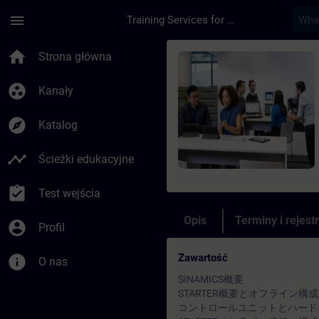
Przejdź do głównej zawartości
Załadowano stronę
menu
Training Services for Digital Industries
Kurs - SINAMICS 
home
Strona główna
group_work
Kanały
explore
Katalog
timeline
Ścieżki edukacyjne
assignment_turned_in
Test wejścia
Opis
Terminy i rejest
account_circle
Profil
Zawartość
info
O nas
SINAMICS概要
STARTER概要とオフライン構成
コントロールユニットとハード