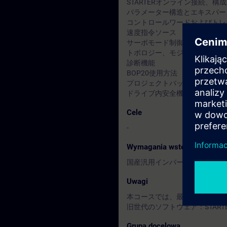
STARTERオンライン接続、構成
パラメーター構造とエキスパー
コントロールワードおよびトレ
速度指令ソース
サーボモード制御、調整
トポロジー、モジュール交換
診断機能
BOP20使用方法
プロジェクトバックアップと保
ドライブ内安全機能
Cele
-
Wymagania wstępne
国産汎用インバーター、サーボ
Uwagi
本コースでは、最新世代のソフトウェア：
旧世代のソフトウェア：STAR
Grupa docelowa