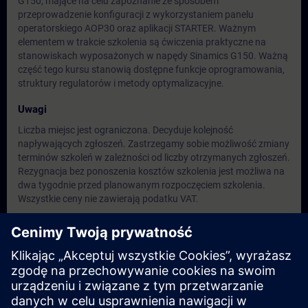
G150, mające na celu zapoznanie ze sposobem
przeprowadzenie konfiguracji z wykorzystaniem panelu
operatorskiego AOP30 oraz aplikacji STARTER. Ważnym
elementem w trakcie szkolenia są ćwiczenia praktyczne na
stanowiskach wyposażonych w napędy Sinamics G150. Ważną
część tego kursu stanowią dostępne funkcje oprogramowania,
struktury regulatorów i metody optymalizacyjne.
Uwagi
Liczba miejsc jest ograniczona. Decyduje kolejność
napływających zgłoszeń. Zastrzegamy sobie możliwość zmiany
terminów szkoleń w zależności od liczby otrzymanych zgłoszeń.
Rezygnacja bez ponoszenia kosztów szkolenia jest możliwa na
dwa tygodnie przed planowanym rozpoczęciem szkolenia.
Wszystkie ceny nie zawierają podatku VAT.
Grupa docelowa
Użytkownicy.
Inżynierowie ds. uruchomień/serwisu/konserwacji.