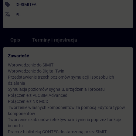
sell
DI-SIMITFA
translate
PL
Opis
Terminy i rejestracja
Zawartość
Wprowadzenie do SIMIT
Wprowadzenie do Digital Twin
Przedstawienie trzech poziomów symulacji i sposobu ich
działania
Symulacja poziomów sygnału, urządzenia i procesu
Połączenie z PLCSIM Advanced
Połączenie z NX MCD
Tworzenie własnych komponentów za pomocą Edytora typów
komponentów
Tworzenie szablonów i efektywna inżynieria poprzez funkcje
importu
Praca z biblioteką CONTEC dostarczoną przez SIMIT