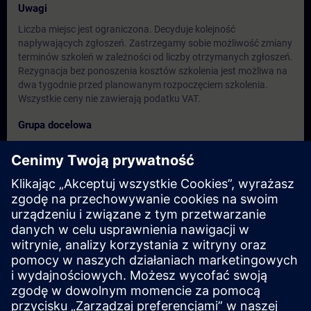
Uwagi
Liczba miejsc jest ograniczona. Decyduje kolejność
napływających zgłoszeń. Zastrzegamy sobie możliwość zmiany
terminów szkoleń w zależności od liczby otrzymanych zgłoszeń.
Rezygnacja bez ponoszenia kosztów szkolenia jest możliwa na
dwa tygodnie przed planowanym rozpoczęciem szkolenia.
Wszystkie ceny nie zawierają podatku VAT.
Grupa docelowa
Menadżerowie projektu
Pracownicy projektu
Programiści
Inżynierowie ds. konfiguracji
Terminy i rejestracja
Obecnie brak dostępnych wydarzeń
Zapisz się na listę rezerwową i otrzymaj powiadomienie, gdy
tylko pojawią się nowe daty.