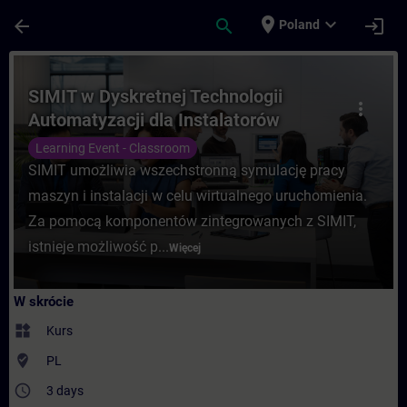
Przejdź do głównej zawartości
Załadowano stronę
place
expand_more
arrow_back
search
login
Poland
Kurs - SIMIT w Dyskretnej Technologii Aut
SIMIT w Dyskretnej Technologii
more_vert
Automatyzacji dla Instalatorów
Learning Event - Classroom
SIMIT umożliwia wszechstronną symulację pracy
maszyn i instalacji w celu wirtualnego uruchomienia.
Za pomocą komponentów zintegrowanych z SIMIT,
istnieje możliwość p...
Więcej
W skrócie
widgets
Kurs
where_to_vote
PL
access_time
3 days