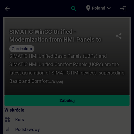
Przejdź do głównej zawartości
Załadowano stronę
place
expand_more
arrow_back
search
login
Poland
Kurs - SIMATIC WinCC Unified - Moderniza
SIMATIC WinCC Unified -
share
Modernization from HMI Panels to
SIMATIC HMI Unified Panels
Curriculum
SIMATIC HMI Unified Basic Panels (UBPs) and
SIMATIC HMI Unified Comfort Panels (UCPs) are the
latest generation of SIMATIC HMI devices, superseding
Basic and Comfort...
Więcej
Zabukuj
W skrócie
widgets
Kurs
Podstawowy