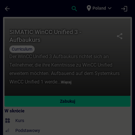
Przejdź do głównej zawartości
Załadowano stronę
place
expand_more
arrow_back
search
login
Poland
Kurs - SIMATIC WinCC Unified 3 - Aufbauk
SIMATIC WinCC Unified 3 -
share
Aufbaukurs
Curriculum
Der WinCC Unified 3 Aufbaukurs richtet sich an
Teilnehmer, die ihre Kenntnisse zu WinCC Unified
erweitern möchten. Aufbauend auf dem Systemkurs
WinCC Unified 1 werde...
Więcej
Zabukuj
W skrócie
widgets
Kurs
Podstawowy