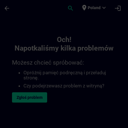
Przejdź do głównej zawartości
Załadowano stronę
place
expand_more
arrow_back
search
login
Poland
Toc | SITRAIN
Och!
Napotkaliśmy kilka problemów
Możesz chcieć spróbować:
Opróżnij pamięć podręczną i przeładuj
stronę.
Czy podejrzewasz problem z witryną?
Zgłoś problem