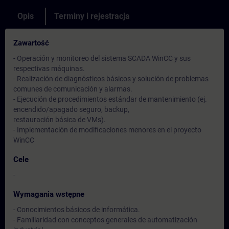
Opis
Terminy i rejestracja
Zawartość
- Operación y monitoreo del sistema SCADA WinCC y sus
respectivas máquinas.
- Realización de diagnósticos básicos y solución de problemas
comunes de comunicación y alarmas.
- Ejecución de procedimientos estándar de mantenimiento (ej.
encendido/apagado seguro, backup,
restauración básica de VMs).
- Implementación de modificaciones menores en el proyecto
WinCC
Cele
-
Wymagania wstępne
- Conocimientos básicos de informática.
- Familiaridad con conceptos generales de automatización