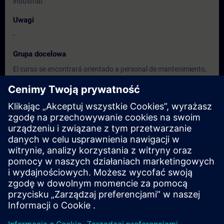
industrial.
Uwagi
-
Grupa docelowa
El curso se encontrará orientado a personal de mantenimiento,
enfocado en las tareas generales de
operación, diagnóstico e implementación de modificaciones
menores sobre el sistema SCADA WinCC
y su infraestructura de virtualización.
Terminy i rejestracja
Obecnie brak dostępnych wydarzeń
Zapisz się na listę rezerwową i otrzymaj powiadomienie, gdy
tylko pojawią się nowe daty.
Aktywuj usługę powiadomień