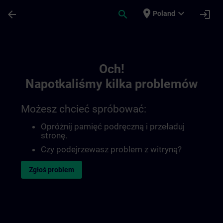
Przejdź do głównej zawartości
Załadowano stronę
place
expand_more
arrow_back
search
login
Poland
Toc | SITRAIN
Och!
Napotkaliśmy kilka problemów
Możesz chcieć spróbować:
Opróżnij pamięć podręczną i przeładuj
stronę.
Czy podejrzewasz problem z witryną?
Zgłoś problem