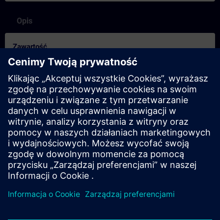
Opis
Zawartość
Prüfen Sie, ob Sie für den Kurs bereit sind:
Mit diesem Test können Sie herausfinden, ob Sie über die
erforderlichen Grundkenntnisse verfügen.
Der Test besteht aus
20 Fragen
.
Es gibt
kein Zeitlimit
.
Wenn Sie
mehr als 70% der Fragen richtig
beantworten,
sind Sie bereit für den Kurs.
Wenn Sie
weniger als 70%
erreichen, empfehlen wir Ihnen,
den Kurs
SIMATIC Programmieren 1 in TIA Portal
(TIA-
PRO1) zu besuchen, um Ihre Grundlagen zu vertiefen.