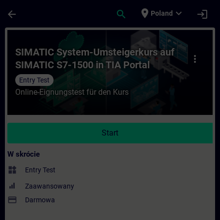
Przejdź do głównej zawartości
Załadowano stronę
place
expand_more
arrow_back
search
login
Poland
Kurs - SIMATIC System-Umsteigerkurs auf 
SIMATIC System-Umsteigerkurs auf
more_vert
SIMATIC S7-1500 in TIA Portal
Entry Test
Online-Eignungstest für den Kurs
Start
W skrócie
widgets
Entry Test
Zaawansowany
payment
Darmowa