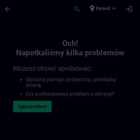
Przejdź do głównej zawartości
Załadowano stronę
place
expand_more
arrow_back
search
login
Poland
Toc | SITRAIN
Och!
Napotkaliśmy kilka problemów
Możesz chcieć spróbować:
Opróżnij pamięć podręczną i przeładuj
stronę.
Czy podejrzewasz problem z witryną?
Zgłoś problem