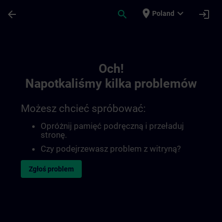
Przejdź do głównej zawartości
Załadowano stronę
place
expand_more
arrow_back
search
login
Poland
Toc | SITRAIN
Och!
Napotkaliśmy kilka problemów
Możesz chcieć spróbować:
Opróżnij pamięć podręczną i przeładuj
stronę.
Czy podejrzewasz problem z witryną?
Zgłoś problem