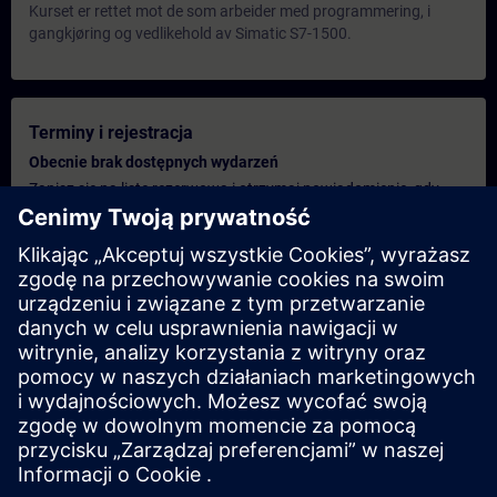
Kurset er rettet mot de som arbeider med programmering, i
gangkjøring og vedlikehold av Simatic S7-1500.
Terminy i rejestracja
Obecnie brak dostępnych wydarzeń
Zapisz się na listę rezerwową i otrzymaj powiadomienie, gdy
tylko pojawią się nowe daty.
Aktywuj usługę powiadomień
Spersonalizowana oferta
Jeśli potrzebujesz standardowej oferty cenowej dla tego
szkolenia, na przykład dla działu zakupów, kliknij poniższe
łącze. Najpierw musisz podać kilka danych osobowych, a
następnie wycena zostanie wysłana do Ciebie.
Podaj ofertę