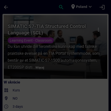
Przejdź do głównej zawartości
Załadowano stronę
place
expand_more
arrow_back
search
login
Poland
Kurs - SIMATIC S7-TIA Structured Control
SIMATIC S7-TIA Structured Control
more_vert
Language (SCL)
Learning Event - Classroom
Du kan utvide din teroretiske kunnskap med tallrike
praktiske øvelser på en TIA Portal systemmodel, som
består av et SIMATIC-S7-1500 automasjonssystem,
ET200SP disti...
Więcej
W skrócie
widgets
Kurs
where_to_vote
NO
access_time
3 days