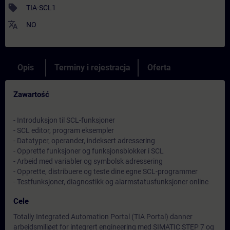
sell
TIA-SCL1
translate
NO
Opis
Terminy i rejestracja
Oferta
Zawartość
- Introduksjon til SCL-funksjoner
- SCL editor, program eksempler
- Datatyper, operander, indeksert adressering
- Opprette funksjoner og funksjonsblokker i SCL
- Arbeid med variabler og symbolsk adressering
- Opprette, distribuere og teste dine egne SCL-programmer
- Testfunksjoner, diagnostikk og alarmstatusfunksjoner online
Cele
Totally Integrated Automation Portal (TIA Portal) danner
arbeidsmiljøet for integrert engineering med SIMATIC STEP 7 og