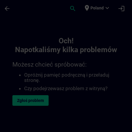
Przejdź do głównej zawartości
Załadowano stronę
place
expand_more
arrow_back
search
login
Poland
Toc | SITRAIN
Och!
Napotkaliśmy kilka problemów
Możesz chcieć spróbować:
Opróżnij pamięć podręczną i przeładuj
stronę.
Czy podejrzewasz problem z witryną?
Zgłoś problem