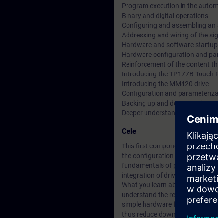
Program execution in the auto
Binary and digital operations
Configuring and assembling an
Addressing and wiring of the si
Hardware and software startup
Hardware configuration and par
Reinforcement of the content th
Introducing the TP177B Touch 
Introducing the MM420 drive
Configuration and parameteriz
Backing up and documenting e
Deeper understanding of conten
Cele
This first component of the SIM
the configuration and parameter
fundamentals of programming. 
integration of drives.
What you learn about the integra
understand the relationships be
simple hardware faults or repla
thus reduce downtimes.