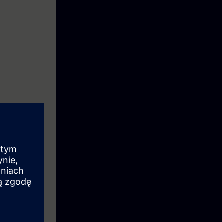
tion systems,
he
nd the
t and to
 diagnose
gnostics and