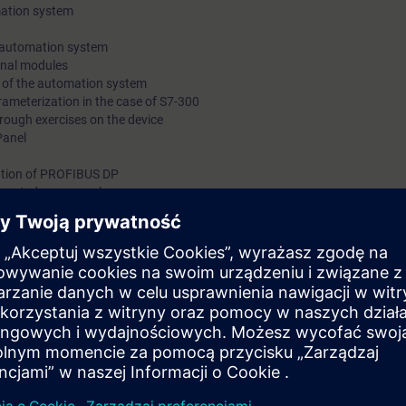
mation system
 automation system
gnal modules
 of the automation system
ameterization in the case of S7-300
rough exercises on the device
Panel
ation of PROFIBUS DP
xecuted program changes
ts through practical exercises on the SIMATIC S7-300 system model
ATIC service course teaches the basic knowledge of the design of automa
ization of the hardware, handling with the STEP 7 Basis Software and t
You also get an overview of human machine interfacing, PROFIBUS DP a
ted factory automation will teach you to take a holistic view of your plan
tween components. On completion of the course, you will thus be able to
ce modules, to coordinate components optimally, carry our safe fault dia