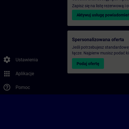
Zapisz się na listę rezerwową i
Aktywuj usługę powiadomie
Spersonalizowana oferta
Jeśli potrzebujesz standardowej 
łącze. Najpierw musisz podać k
settings
Ustawienia
Podaj ofertę
apps
Aplikacje
help_outline
Pomoc