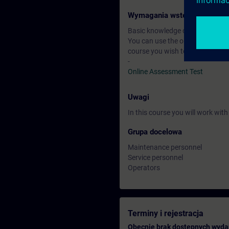
Wymagania wstępne
Basic knowledge of automation
You can use the online tests to f
course you wish to attend.
-
Online Assessment Test
Uwagi
In this course you will work wi
Grupa docelowa
Maintenance personnel
Service personnel
Operators
Terminy i rejestracja
Obecnie brak dostępnych wyda