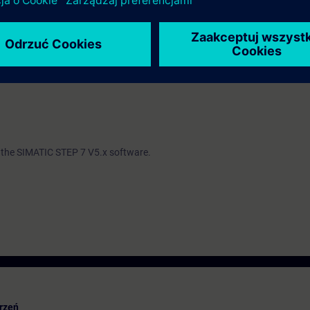
ind out whether you have sufficient prior knowledge to participate effectiv
th the SIMATIC STEP 7 V5.x software.
rzeń