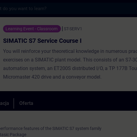
s
ervice Course I - Szkolenie - Szkolenie -
Learning Event - Classroom
ST-SERV1
SIMATIC S7 Service Course I
You will reinforce your theoretical knowledge in numerous prac
exercises on a SIMATIC plant model. This consists of an S7-3
automation system, an ET200S distributed I/O, a TP 177B Tou
Micromaster 420 drive and a conveyor model.
racja
Oferta
performance features of the SIMATIC S7 system family
Basic Package