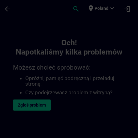
Przejdź do głównej zawartości
Załadowano stronę
place
expand_more
arrow_back
search
login
Poland
Toc | SITRAIN
Och!
Napotkaliśmy kilka problemów
Możesz chcieć spróbować:
Opróżnij pamięć podręczną i przeładuj
stronę.
Czy podejrzewasz problem z witryną?
Zgłoś problem