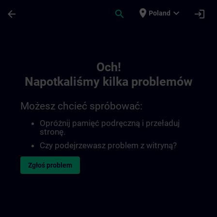
Przejdź do głównej zawartości
Załadowano stronę
place
expand_more
arrow_back
search
login
Poland
Toc | SITRAIN
Och!
Napotkaliśmy kilka problemów
Możesz chcieć spróbować:
Opróżnij pamięć podręczną i przeładuj
stronę.
Czy podejrzewasz problem z witryną?
Zgłoś problem