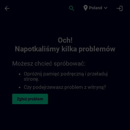
Przejdź do głównej zawartości
Załadowano stronę
place
expand_more
arrow_back
search
login
Poland
Toc | SITRAIN
Och!
Napotkaliśmy kilka problemów
Możesz chcieć spróbować:
Opróżnij pamięć podręczną i przeładuj
stronę.
Czy podejrzewasz problem z witryną?
Zgłoś problem