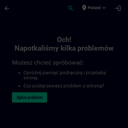
Przejdź do głównej zawartości
Załadowano stronę
place
expand_more
arrow_back
search
login
Poland
Toc | SITRAIN
Och!
Napotkaliśmy kilka problemów
Możesz chcieć spróbować:
Opróżnij pamięć podręczną i przeładuj
stronę.
Czy podejrzewasz problem z witryną?
Zgłoś problem