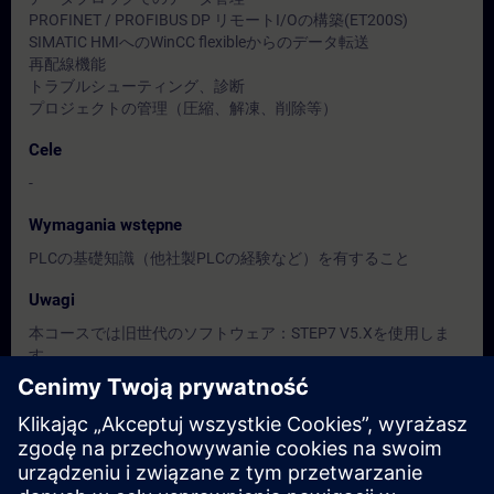
PROFINET / PROFIBUS DP リモートI/Oの構築(ET200S)
SIMATIC HMIへのWinCC flexibleからのデータ転送
再配線機能
トラブルシューティング、診断
プロジェクトの管理（圧縮、解凍、削除等）
Cele
-
Wymagania wstępne
PLCの基礎知識（他社製PLCの経験など）を有すること
Uwagi
本コースでは旧世代のソフトウェア：STEP7 V5.Xを使用しま
す。
Grupa docelowa
保全担当者