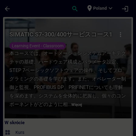
Przejdź do głównej zawartości
Załadowano stronę
place
expand_more
arrow_back
search
login
Poland
Kurs - SIMATIC S7-300/400サービスコース1 - 
SIMATIC S7-300/400サービスコース1
more_vert
Learning Event - Classroom
本コースでは、オートメーションシステムアーキテク
チャの基礎、ハードウェア構成とパラメータ設定、
STEP 7ベーシックソフトウェアの操作、そしてプロ
グラミングの基礎を学びます。また、オペレーター制
御と監視、PROFIBUS DP、PRIFINETについても理解
を深めます。システムを全体的に把握し、個々のコン
ポーネントがどのように相...
Więcej
W skrócie
widgets
Kurs