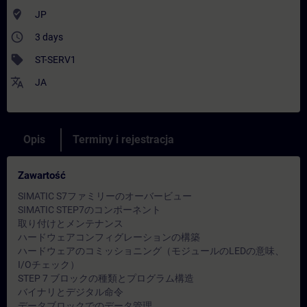
where_to_vote
JP
access_time
3 days
sell
ST-SERV1
translate
JA
Opis
Terminy i rejestracja
Zawartość
SIMATIC S7ファミリーのオーバービュー
SIMATIC STEP7のコンポーネント
取り付けとメンテナンス
ハードウェアコンフィグレーションの構築
ハードウェアのコミッショニング（モジュールのLEDの意味、
I/Oチェック）
STEP 7 ブロックの種類とプログラム構造
バイナリとデジタル命令
データブロックでのデータ管理