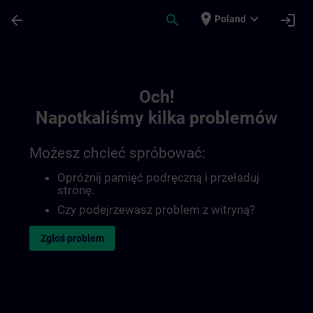
Przejdź do głównej zawartości
Załadowano stronę
place
expand_more
arrow_back
search
login
Poland
Toc | SITRAIN
Och!
Napotkaliśmy kilka problemów
Możesz chcieć spróbować:
Opróżnij pamięć podręczną i przeładuj
stronę.
Czy podejrzewasz problem z witryną?
Zgłoś problem