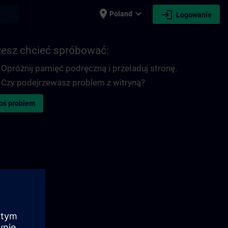
place
expand_more
login
earch
Poland
Logowanie
esz chcieć spróbować:
Opróżnij pamięć podręczną i przeładuj stronę.
Czy podejrzewasz problem z witryną?
oś problem