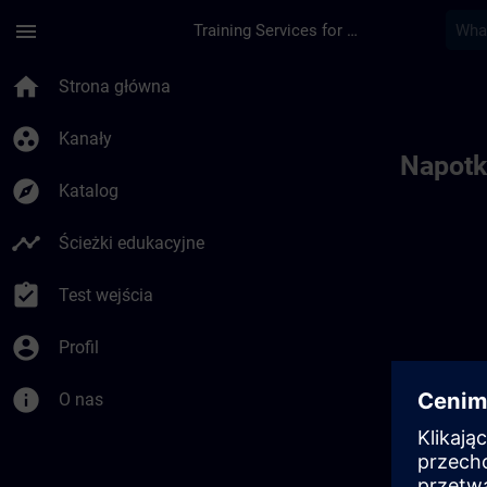
Przejdź do głównej zawartości
Załadowano stronę
menu
Training Services for Digital Industries
Toc | SITRAIN
home
Strona główna
group_work
Kanały
Napotk
explore
Katalog
timeline
Ścieżki edukacyjne
assignment_turned_in
Test wejścia
account_circle
Profil
info
O nas