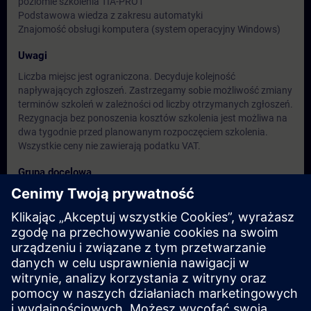
poziomie szkolenia TIA-PRO1
Podstawowa wiedza z zakresu automatyki
Znajomość obsługi komputera (system operacyjny Windows)
Uwagi
Liczba miejsc jest ograniczona. Decyduje kolejność
napływających zgłoszeń. Zastrzegamy sobie możliwość zmiany
terminów szkoleń w zależności od liczby otrzymanych zgłoszeń.
Rezygnacja bez ponoszenia kosztów szkolenia jest możliwa na
dwa tygodnie przed planowanym rozpoczęciem szkolenia.
Wszystkie ceny nie zawierają podatku VAT.
Grupa docelowa
Programiści
Operatorzy
Personel utrzymania ruchu
Terminy i rejestracja
Obecnie brak dostępnych wydarzeń