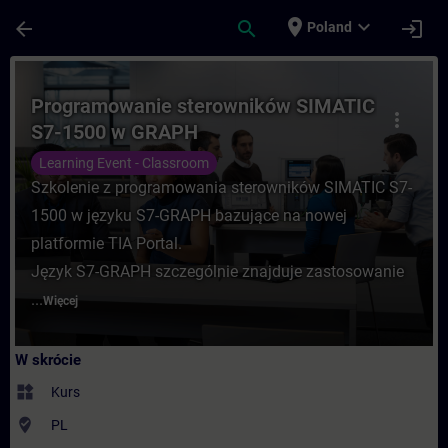
Przejdź do głównej zawartości
Załadowano stronę
place
expand_more
arrow_back
search
login
Poland
Kurs - Programowanie sterowników SIMAT
Programowanie sterowników SIMATIC
more_vert
S7-1500 w GRAPH
Learning Event - Classroom
Szkolenie z programowania sterowników SIMATIC S7-
1500 w języku S7-GRAPH bazujące na nowej
platformie TIA Portal.
Język S7-GRAPH szczególnie znajduje zastosowanie
...
Więcej
W skrócie
widgets
Kurs
where_to_vote
PL