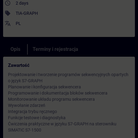
access_time
2 days
sell
TIA-GRAPH
translate
PL
Opis
Terminy i rejestracja
Zawartość
Projektowanie i tworzenie programów sekwencyjnych opartych
o język S7-GRAPH
Planowanie i konfiguracja sekwencera
Programowanie i dokumentacja bloków sekwencera
Monitorowanie układu programu sekwencera
Wywołanie zdarzeń
Integracja trybu ręcznego
Funkcje testowe i diagnostyka
Ćwiczenia praktyczne w języku S7-GRAPH na sterowniku
SIMATIC S7-1500