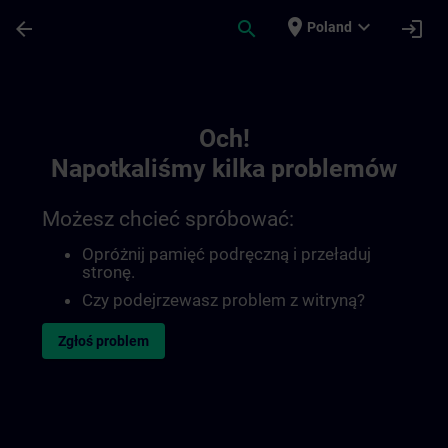
Przejdź do głównej zawartości
Załadowano stronę
place
expand_more
arrow_back
search
login
Poland
Toc | SITRAIN
Och!
Napotkaliśmy kilka problemów
Możesz chcieć spróbować:
Opróżnij pamięć podręczną i przeładuj
stronę.
Czy podejrzewasz problem z witryną?
Zgłoś problem