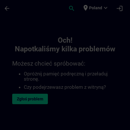
Przejdź do głównej zawartości
Załadowano stronę
place
expand_more
arrow_back
search
login
Poland
Toc | SITRAIN
Och!
Napotkaliśmy kilka problemów
Możesz chcieć spróbować:
Opróżnij pamięć podręczną i przeładuj
stronę.
Czy podejrzewasz problem z witryną?
Zgłoś problem