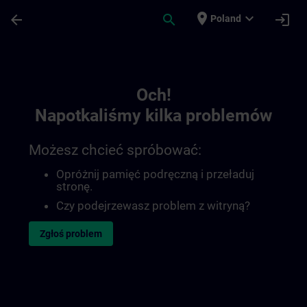
Przejdź do głównej zawartości
Załadowano stronę
place
expand_more
arrow_back
search
login
Poland
Toc | SITRAIN
Och!
Napotkaliśmy kilka problemów
Możesz chcieć spróbować:
Opróżnij pamięć podręczną i przeładuj
stronę.
Czy podejrzewasz problem z witryną?
Zgłoś problem