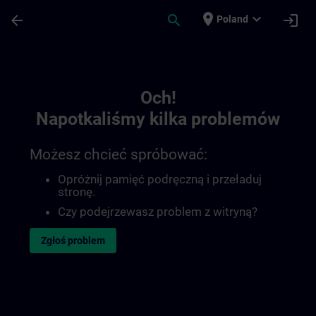
Przejdź do głównej zawartości
Załadowano stronę
place
expand_more
arrow_back
search
login
Poland
Toc | SITRAIN
Och!
Napotkaliśmy kilka problemów
Możesz chcieć spróbować:
Opróżnij pamięć podręczną i przeładuj
stronę.
Czy podejrzewasz problem z witryną?
Zgłoś problem