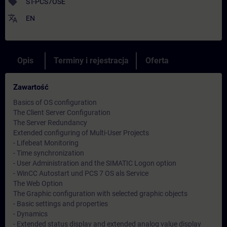
sell
ST-PCS7OSE
translate
EN
Opis
Terminy i rejestracja
Oferta
Zawartość
Basics of OS configuration
The Client Server Configuration
The Server Redundancy
Extended configuring of Multi-User Projects
- Lifebeat Monitoring
- Time synchronization
- User Administration and the SIMATIC Logon option
- WinCC Autostart und PCS 7 OS als Service
The Web Option
The Graphic configuration with selected graphic objects
- Basic settings and properties
- Dynamics
- Extended status display and extended analog value display