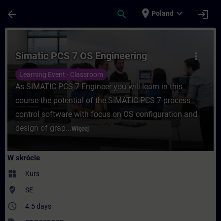
Przejdź do głównej zawartości
Załadowano stronę
place
expand_more
arrow_back
search
login
Poland
Kurs - Simatic PCS 7 OS Engineering - Sz
Simatic PCS 7 OS Engineering
more_vert
Learning Event - Classroom
As SIMATIC PCS 7 Engineer you will learn in this
course the potential of the SIMATIC PCS 7-process
control software with focus on OS configuration and
design of grap...
Więcej
W skrócie
widgets
Kurs
where_to_vote
SE
access_time
4.5 days