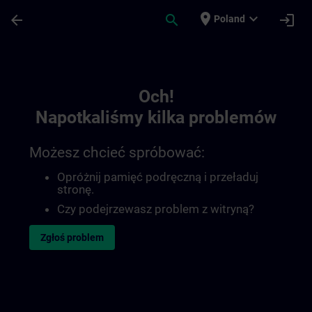
Przejdź do głównej zawartości
Załadowano stronę
place
expand_more
arrow_back
search
login
Poland
Toc | SITRAIN
Och!
Napotkaliśmy kilka problemów
Możesz chcieć spróbować:
Opróżnij pamięć podręczną i przeładuj
stronę.
Czy podejrzewasz problem z witryną?
Zgłoś problem