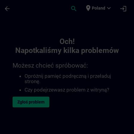
Przejdź do głównej zawartości
Załadowano stronę
place
expand_more
arrow_back
search
login
Poland
Toc | SITRAIN
Och!
Napotkaliśmy kilka problemów
Możesz chcieć spróbować:
Opróżnij pamięć podręczną i przeładuj
stronę.
Czy podejrzewasz problem z witryną?
Zgłoś problem