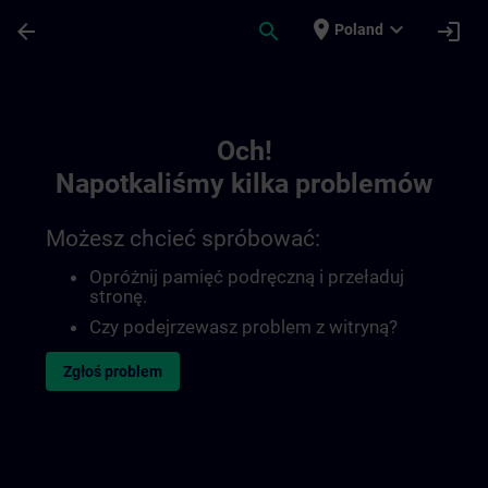
Przejdź do głównej zawartości
Załadowano stronę
place
expand_more
arrow_back
search
login
Poland
Toc | SITRAIN
Och!
Napotkaliśmy kilka problemów
Możesz chcieć spróbować:
Opróżnij pamięć podręczną i przeładuj
stronę.
Czy podejrzewasz problem z witryną?
Zgłoś problem