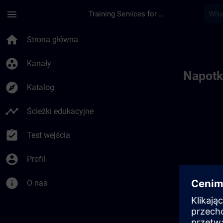
Przejdź do głównej zawartości
Załadowano stronę
menu
Training Services for Digital Industries
Toc | SITRAIN
home
Strona główna
group_work
Kanały
Napotk
explore
Katalog
timeline
Ścieżki edukacyjne
assignment_turned_in
Test wejścia
account_circle
Profil
info
O nas