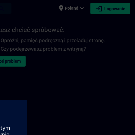
place
expand_more
login
earch
Poland
Logowanie
esz chcieć spróbować:
Opróżnij pamięć podręczną i przeładuj stronę.
Czy podejrzewasz problem z witryną?
oś problem