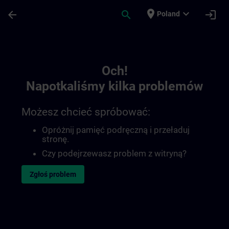
Przejdź do głównej zawartości
Załadowano stronę
place
expand_more
arrow_back
search
login
Poland
Toc | SITRAIN
Och!
Napotkaliśmy kilka problemów
Możesz chcieć spróbować:
Opróżnij pamięć podręczną i przeładuj
stronę.
Czy podejrzewasz problem z witryną?
Zgłoś problem