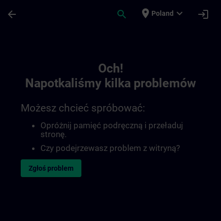
Przejdź do głównej zawartości
Załadowano stronę
place
expand_more
arrow_back
search
login
Poland
Toc | SITRAIN
Och!
Napotkaliśmy kilka problemów
Możesz chcieć spróbować:
Opróżnij pamięć podręczną i przeładuj
stronę.
Czy podejrzewasz problem z witryną?
Zgłoś problem