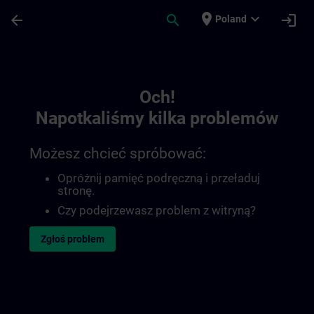
Przejdź do głównej zawartości
Załadowano stronę
place
expand_more
arrow_back
search
login
Poland
Toc | SITRAIN
Och!
Napotkaliśmy kilka problemów
Możesz chcieć spróbować:
Opróżnij pamięć podręczną i przeładuj
stronę.
Czy podejrzewasz problem z witryną?
Zgłoś problem