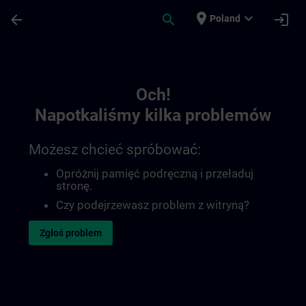
Przejdź do głównej zawartości
Załadowano stronę
place
expand_more
arrow_back
search
login
Poland
Toc | SITRAIN
Och!
Napotkaliśmy kilka problemów
Możesz chcieć spróbować:
Opróżnij pamięć podręczną i przeładuj
stronę.
Czy podejrzewasz problem z witryną?
Zgłoś problem