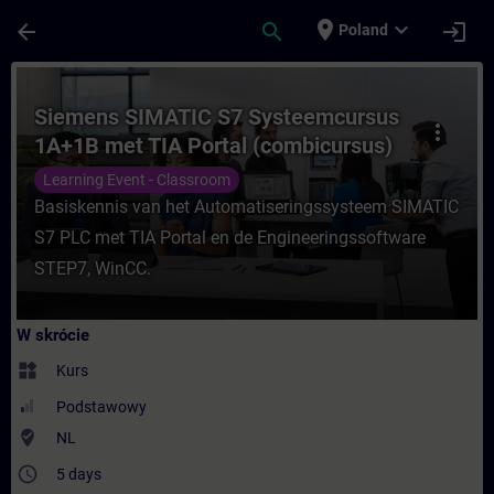
Przejdź do głównej zawartości
Załadowano stronę
place
expand_more
arrow_back
search
login
Poland
Kurs - Siemens SIMATIC S7 Systeemcursus
Siemens SIMATIC S7 Systeemcursus
more_vert
1A+1B met TIA Portal (combicursus)
Learning Event - Classroom
Basiskennis van het Automatiseringssysteem SIMATIC
S7 PLC met TIA Portal en de Engineeringssoftware
STEP7, WinCC.
W skrócie
widgets
Kurs
Podstawowy
where_to_vote
NL
access_time
5 days