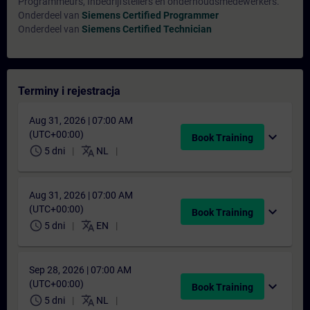
Programmeurs, Inbedrijfstellers en onderhoudsmedewerkers.
Onderdeel van
Siemens Certified Programmer
Onderdeel van
Siemens Certified Technician
Terminy i rejestracja
Aug 31, 2026 | 07:00 AM
(UTC+00:00)
expand_more
Book Training
schedule
translate
5 dni
NL
Aug 31, 2026 | 07:00 AM
(UTC+00:00)
expand_more
Book Training
schedule
translate
5 dni
EN
Sep 28, 2026 | 07:00 AM
(UTC+00:00)
expand_more
Book Training
schedule
translate
5 dni
NL