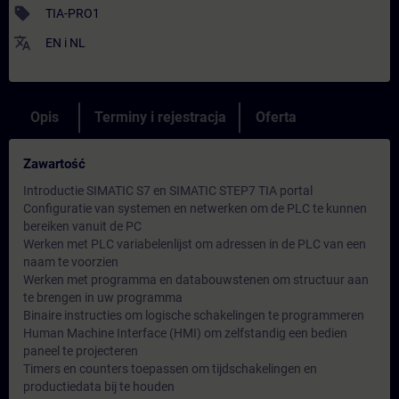
sell
TIA-PRO1
translate
EN
i
NL
Opis
Terminy i rejestracja
Oferta
Zawartość
Introductie SIMATIC S7 en SIMATIC STEP7 TIA portal
Configuratie van systemen en netwerken om de PLC te kunnen
bereiken vanuit de PC
Werken met PLC variabelenlijst om adressen in de PLC van een
naam te voorzien
Werken met programma en databouwstenen om structuur aan
te brengen in uw programma
Binaire instructies om logische schakelingen te programmeren
Human Machine Interface (HMI) om zelfstandig een bedien
paneel te projecteren
Timers en counters toepassen om tijdschakelingen en
productiedata bij te houden