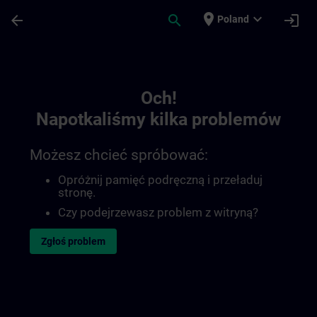
Przejdź do głównej zawartości
Załadowano stronę
place
expand_more
arrow_back
search
login
Poland
Toc | SITRAIN
Och!
Napotkaliśmy kilka problemów
Możesz chcieć spróbować:
Opróżnij pamięć podręczną i przeładuj
stronę.
Czy podejrzewasz problem z witryną?
Zgłoś problem